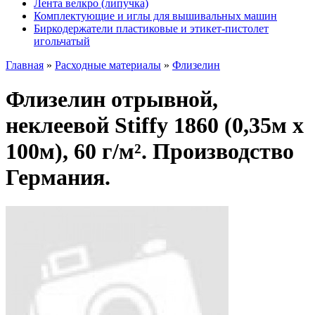
Лента велкро (липучка)
Комплектующие и иглы для вышивальных машин
Биркодержатели пластиковые и этикет-пистолет
игольчатый
Главная
»
Расходные материалы
»
Флизелин
Флизелин отрывной,
неклеевой Stiffy 1860 (0,35м х
100м), 60 г/м². Производство
Германия.