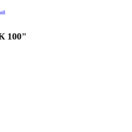
тый
К 100"