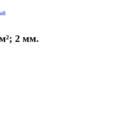
тый
²; 2 мм.